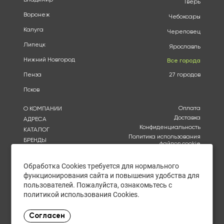
Тверь
Воронеж
Чебоксары
Калуга
Череповец
Липецк
Ярославль
Нижний Новгород
Все города
Пенза
27 городов
Псков
Оплата
О КОМПАНИИ
Доставка
АДРЕСА
Конфиденциальность
КАТАЛОГ
Политика использования
БРЕНДЫ
файлов cookie
АКЦИИ
Согласие на обработку
КУПИТЬ ОПТОМ
персональных данных
Обработка Cookies требуется для нормального
ОТЗЫВЫ
функционирования сайта и повышения удобства для
Политика в отношении
обработки персональных
КОНТАКТЫ
пользователей. Пожалуйста, ознакомьтесь с
данных
политикой использования Cookies.
Ежедневно с 10:00 до
Согласен
21:00