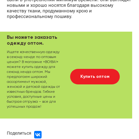
новыми и хорошо носятся благодаря высокому
качеству ткани, продуманному крою и
профессиональному пошиву.
Вы можете заказать
одежду оптом.
Ищете качественную одежду
в секонд-хенде по оптовым
ценам? В магазине «ВО!ВА!»
можете купить одежду для
секонд хенда оптом. Мы
Купить оптом
предлагаем широкий
ассортимент мужской,
женской и детской одежды от
известных брендов. Гибкие
условия, доступные цены и
быстрая отгрузка – все для
успешных продаж!
Поделиться