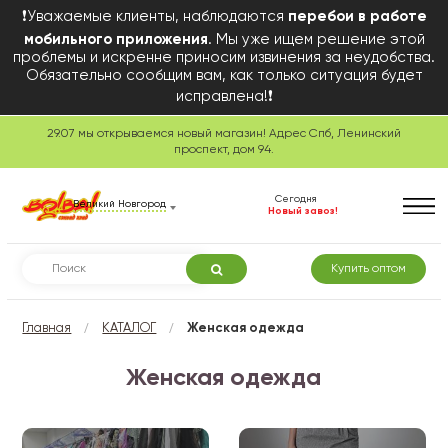
❗Уважаемые клиенты, наблюдаются
перебои в работе
мобильного приложения
. Мы уже ищем решение этой
проблемы и искренне приносим извинения за неудобства.
Обязательно сообщим вам, как только ситуация будет
исправлена!❗
29.07 мы открываемся новый магазин! Адрес Спб, Ленинский
проспект, дом 94.
Сегодня
Великий Новгород
Новый завоз!
Купить оптом
/
/
Главная
КАТАЛОГ
Женская одежда
Женская одежда