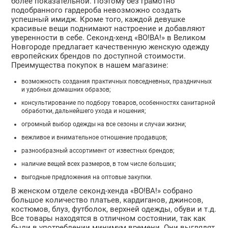
более показательной. Поэтому без грамотно
подобранного гардероба невозможно создать
успешный имидж. Кроме того, каждой девушке
красивые вещи поднимают настроение и добавляют
уверенности в себе. Секонд-хенд «ВО!ВА!» в Великом
Новгороде предлагает качественную женскую одежду
европейских брендов по доступной стоимости.
Преимущества покупок в нашем магазине:
возможность создания практичных повседневных, праздничных
и удобных домашних образов;
консультирование по подбору товаров, особенностях санитарной
обработки, дальнейшего ухода и ношения;
огромный выбор одежды на все сезоны и случаи жизни;
вежливое и внимательное отношение продавцов;
разнообразный ассортимент от известных брендов;
наличие вещей всех размеров, в том числе больших;
выгодные предложения на оптовые закупки.
В женском отделе секонд-хенда «ВО!ВА!» собрано
большое количество платьев, кардиганов, джинсов,
костюмов, блуз, футболок, верхней одежды, обуви и т.д.
Все товары находятся в отличном состоянии, так как
были в употреблении минимум времени. Они выглядят