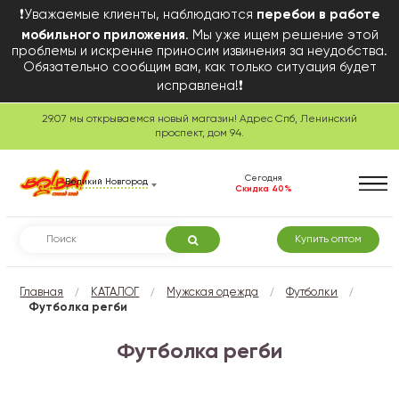
❗Уважаемые клиенты, наблюдаются
перебои в работе
мобильного приложения
. Мы уже ищем решение этой
проблемы и искренне приносим извинения за неудобства.
Обязательно сообщим вам, как только ситуация будет
исправлена!❗
29.07 мы открываемся новый магазин! Адрес Спб, Ленинский
проспект, дом 94.
Сегодня
Великий Новгород
Скидка 40%
Купить оптом
/
/
/
/
Главная
КАТАЛОГ
Мужская одежда
Футболки
Футболка регби
Футболка регби